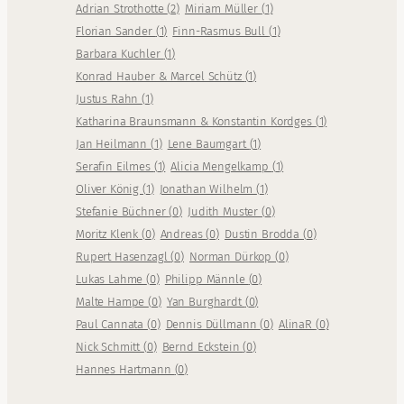
Adrian Strothotte
(
2
)
Miriam Müller
(
1
)
Florian Sander
(
1
)
Finn-Rasmus Bull
(
1
)
Barbara Kuchler
(
1
)
Konrad Hauber & Marcel Schütz
(
1
)
Justus Rahn
(
1
)
Katharina Braunsmann & Konstantin Kordges
(
1
)
Jan Heilmann
(
1
)
Lene Baumgart
(
1
)
Serafin Eilmes
(
1
)
Alicia Mengelkamp
(
1
)
Oliver König
(
1
)
Jonathan Wilhelm
(
1
)
Stefanie Büchner
(
0
)
Judith Muster
(
0
)
Moritz Klenk
(
0
)
Andreas
(
0
)
Dustin Brodda
(
0
)
Rupert Hasenzagl
(
0
)
Norman Dürkop
(
0
)
Lukas Lahme
(
0
)
Philipp Männle
(
0
)
Malte Hampe
(
0
)
Yan Burghardt
(
0
)
Paul Cannata
(
0
)
Dennis Düllmann
(
0
)
AlinaR
(
0
)
Nick Schmitt
(
0
)
Bernd Eckstein
(
0
)
Hannes Hartmann
(
0
)