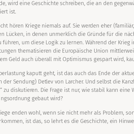
de, wird eine Geschichte schreiben, die an den gegenwä
rt ist.
cht hören Kriege niemals auf. Sie werden eher (familiär, 
n Lücken, in denen unmerklich die Gründe für die nächs
u führen, um diese Logik zu lernen. Während der Krieg i
itungen thematisieren die Europäische Union mittlerwe
dem Geld auch überall mit Optimismus gespart wird, kau
rlastung kaputt geht, ist das auch das Ende der aktuel
in der Sendung) Detlev von Larcher. Und selbst die Kanzle
g
“ zu diskutieren. Die Frage ist nur, wie stabil kann ein
dungsordnung gebaut wird?
ege enden wohl, wenn sie nicht mehr als Problem, son
kommen, ist das, so lehrt es die Geschichte, ein Hinwe