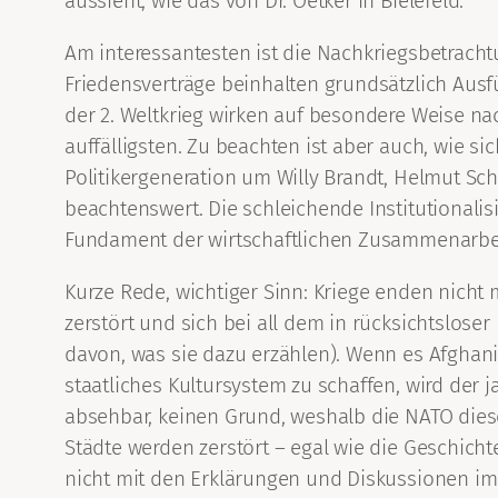
aussieht, wie das von Dr. Oetker in Bielefeld.
Am interessantesten ist die Nachkriegsbetrach
Friedensverträge beinhalten grundsätzlich Aus
der 2. Weltkrieg wirken auf besondere Weise n
auffälligsten. Zu beachten ist aber auch, wie s
Politikergeneration um Willy Brandt, Helmut Sc
beachtenswert. Die schleichende Institutionali
Fundament der wirtschaftlichen Zusammenarbeit 
Kurze Rede, wichtiger Sinn: Kriege enden nich
zerstört und sich bei all dem in rücksichtslose
davon, was sie dazu erzählen). Wenn es Afghanis
staatliches Kultursystem zu schaffen, wird der
absehbar, keinen Grund, weshalb die NATO diese
Städte werden zerstört – egal wie die Geschichte 
nicht mit den Erklärungen und Diskussionen im