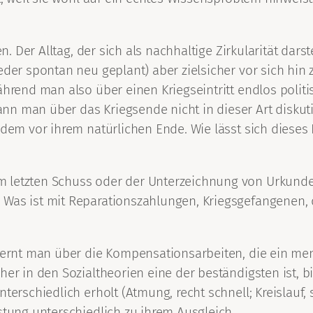
?
en. Der Alltag, der sich als nachhaltige Zirkularität dar
der spontan neu geplant) aber zielsicher vor sich hin ze
ährend man also über einen Kriegseintritt endlos politi
nn man über das Kriegsende nicht in dieser Art diskut
tzdem vor ihrem natürlichen Ende. Wie lässt sich dies
 letzten Schuss oder der Unterzeichnung von Urkunden
Was ist mit Reparationszahlungen, Kriegsgefangenen, de
 lernt man über die Kompensationsarbeiten, die ein me
er in den Sozialtheorien eine der beständigsten ist, bi
nterschiedlich erholt (Atmung, recht schnell; Kreislau
stung unterschiedlich zu ihrem Ausgleich.