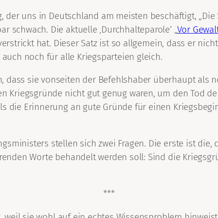
eg, der uns in Deutschland am meisten beschäftigt, „Di
r schwach. Die aktuelle ‚Durchhalteparole‘ „
Vor Gewal
erstrickt hat. Dieser Satz ist so allgemein, dass er nic
 auch noch für alle Kriegsparteien gleich.
, dass sie vonseiten der Befehlshaber überhaupt als 
nen Kriegsgründe nicht gut genug waren, um den Tod de
ls die Erinnerung an gute Gründe für einen Kriegsbegin
sministers stellen sich zwei Fragen. Die erste ist die,
hrenden Worte behandelt werden soll: Sind die Kriegsgr
***
nt, weil sie wohl auf ein echtes Wissensproblem hinweist