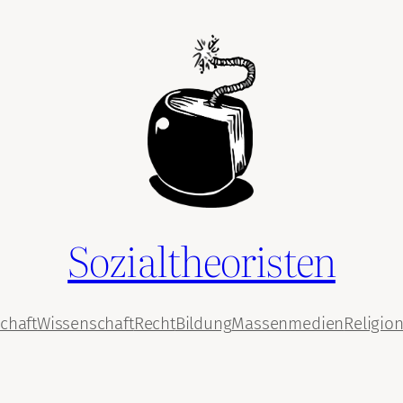
Sozialtheoristen
chaft
Wissenschaft
Recht
Bildung
Massenmedien
Religio