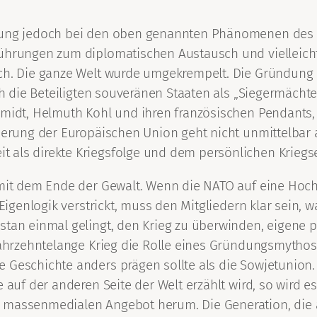
tung jedoch bei den oben genannten Phänomenen des „in
führungen zum diplomatischen Austausch und vielleicht
ach. Die ganze Welt wurde umgekrempelt. Die Gründung 
ich die Beteiligten souveränen Staaten als „Siegermächt
hmidt, Helmuth Kohl und ihren französischen Pendants,
sierung der Europäischen Union geht nicht unmittelbar 
als direkte Kriegsfolge und dem persönlichen Kriegserl
t mit dem Ende der Gewalt. Wenn die NATO auf eine Hoc
r Eigenlogik verstrickt, muss den Mitgliedern klar sein
tan einmal gelingt, den Krieg zu überwinden, eigene po
 jahrzehntelange Krieg die Rolle eines Gründungsmythos
 Geschichte anders prägen sollte als die Sowjetunion.
auf der anderen Seite der Welt erzählt wird, so wird es 
 massenmedialen Angebot herum. Die Generation, die au