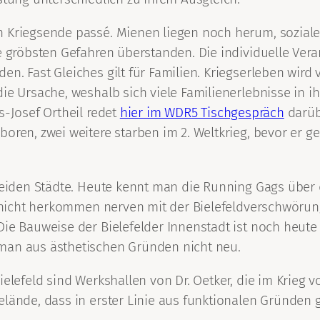
n Kriegsende passé. Mienen liegen noch herum, soziale
ie gröbsten Gefahren überstanden. Die individuelle Ver
en. Fast Gleiches gilt für Familien. Kriegserleben wir
 die Ursache, weshalb sich viele Familienerlebnisse i
s-Josef Ortheil redet
hier im WDR5 Tischgespräch
darübe
ren, zwei weitere starben im 2. Weltkrieg, bevor er geb
rleiden Städte. Heute kennt man die Running Gags über 
ie nicht herkommen nerven mit der Bielefeldverschwöru
ie Bauweise der Bielefelder Innenstadt ist noch heute 
man aus ästhetischen Gründen nicht neu.
elefeld sind Werkshallen von Dr. Oetker, die im Krieg v
elände, dass in erster Linie aus funktionalen Gründen