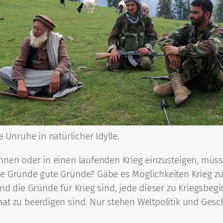
e Unruhe in natürlicher Idylle.
nnen oder in einen laufenden Krieg einzusteigen, müss
ie Gründe gute Gründe? Gäbe es Möglichkeiten Krieg z
end die Gründe für Krieg sind, jede dieser zu Kriegsbe
at zu beerdigen sind. Nur stehen Weltpolitik und Gesc