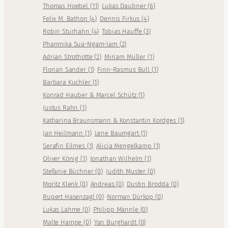
Thomas Hoebel
(
11
)
Lukas Daubner
(
6
)
Felix M. Bathon
(
4
)
Dennis Firkus
(
4
)
Robin Sturhahn
(
4
)
Tobias Hauffe
(
3
)
Phanmika Sua-Ngam-Iam
(
2
)
Adrian Strothotte
(
2
)
Miriam Müller
(
1
)
Florian Sander
(
1
)
Finn-Rasmus Bull
(
1
)
Barbara Kuchler
(
1
)
Konrad Hauber & Marcel Schütz
(
1
)
Justus Rahn
(
1
)
Katharina Braunsmann & Konstantin Kordges
(
1
)
Jan Heilmann
(
1
)
Lene Baumgart
(
1
)
Serafin Eilmes
(
1
)
Alicia Mengelkamp
(
1
)
Oliver König
(
1
)
Jonathan Wilhelm
(
1
)
Stefanie Büchner
(
0
)
Judith Muster
(
0
)
Moritz Klenk
(
0
)
Andreas
(
0
)
Dustin Brodda
(
0
)
Rupert Hasenzagl
(
0
)
Norman Dürkop
(
0
)
Lukas Lahme
(
0
)
Philipp Männle
(
0
)
Malte Hampe
(
0
)
Yan Burghardt
(
0
)