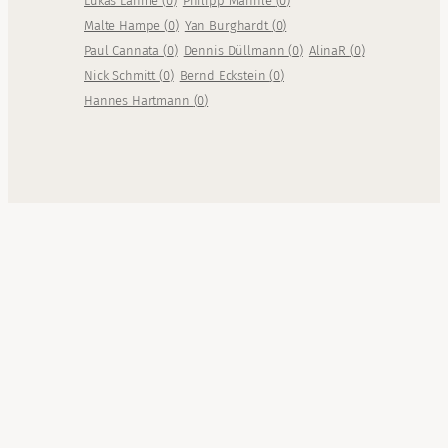
Lukas Lahme
(
0
)
Philipp Männle
(
0
)
Malte Hampe
(
0
)
Yan Burghardt
(
0
)
Paul Cannata
(
0
)
Dennis Düllmann
(
0
)
AlinaR
(
0
)
Nick Schmitt
(
0
)
Bernd Eckstein
(
0
)
Hannes Hartmann
(
0
)