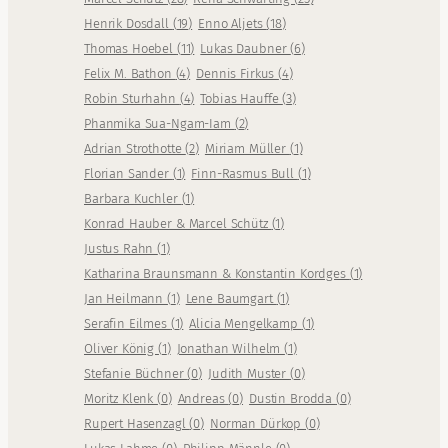
Henrik Dosdall
(
19
)
Enno Aljets
(
18
)
Thomas Hoebel
(
11
)
Lukas Daubner
(
6
)
Felix M. Bathon
(
4
)
Dennis Firkus
(
4
)
Robin Sturhahn
(
4
)
Tobias Hauffe
(
3
)
Phanmika Sua-Ngam-Iam
(
2
)
Adrian Strothotte
(
2
)
Miriam Müller
(
1
)
Florian Sander
(
1
)
Finn-Rasmus Bull
(
1
)
Barbara Kuchler
(
1
)
Konrad Hauber & Marcel Schütz
(
1
)
Justus Rahn
(
1
)
Katharina Braunsmann & Konstantin Kordges
(
1
)
Jan Heilmann
(
1
)
Lene Baumgart
(
1
)
Serafin Eilmes
(
1
)
Alicia Mengelkamp
(
1
)
Oliver König
(
1
)
Jonathan Wilhelm
(
1
)
Stefanie Büchner
(
0
)
Judith Muster
(
0
)
Moritz Klenk
(
0
)
Andreas
(
0
)
Dustin Brodda
(
0
)
Rupert Hasenzagl
(
0
)
Norman Dürkop
(
0
)