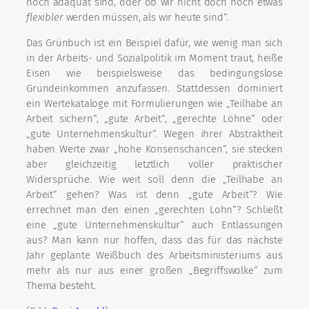
noch adäquat sind, oder ob wir nicht doch noch etwas
flexibler
werden müssen, als wir heute sind“.
Das Grünbuch ist ein Beispiel dafür, wie wenig man sich
in der Arbeits- und Sozialpolitik im Moment traut, heiße
Eisen wie beispielsweise das bedingungslose
Grundeinkommen anzufassen. Stattdessen dominiert
ein Wertekataloge mit Formulierungen wie „Teilhabe an
Arbeit sichern“, „gute Arbeit“, „gerechte Löhne“ oder
„gute Unternehmenskultur“. Wegen ihrer Abstraktheit
haben Werte zwar „hohe Konsenschancen“, sie stecken
aber gleichzeitig letztlich voller praktischer
Widersprüche. Wie weit soll denn die „Teilhabe an
Arbeit“ gehen? Was ist denn „gute Arbeit“? Wie
errechnet man den einen „gerechten Lohn“? Schließt
eine „gute Unternehmenskultur“ auch Entlassungen
aus? Man kann nur hoffen, dass das für das nächste
Jahr geplante Weißbuch des Arbeitsministeriums aus
mehr als nur aus einer großen „Begriffswolke“ zum
Thema besteht.