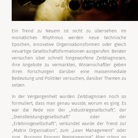
Ein Trend zu Neuem ist nicht zu übersehen. Im
monatlichen Rhythmus werden neue technische
Epochen, innovative Organisationsformen oder gleich
neuartige Gesellschaftsformationen ausgerufen. Berater
versuchen über schnell hingeworfene Zeitdiagnosen,
ihre Angebote zu vermarkten, Wissenschaftler geben
ihren Forschungen darüber eine massenmediale
Bedeutung und Politiker versuchen, darüber Themen zu
setzen.
In der Vergangenheit wurden Zeitdiagnosen noch so
formuliert, dass man genau wusste, worum es ging. Es
war die Rede von der „Industriegesellschaft“, der
„Dienstleistungsgesellschaft“ oder der
„Erlebnisgesellschaft“; verkündet wurde der Trend zur
„Matrix Organisation“, zum „Lean Management“ oder
zum „Business Process Reengineering“. Aber schon an