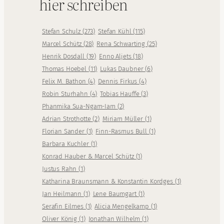
hier schreiben
Stefan Schulz
(
273
)
Stefan Kühl
(
115
)
Marcel Schütz
(
28
)
Rena Schwarting
(
25
)
Henrik Dosdall
(
19
)
Enno Aljets
(
18
)
Thomas Hoebel
(
11
)
Lukas Daubner
(
6
)
Felix M. Bathon
(
4
)
Dennis Firkus
(
4
)
Robin Sturhahn
(
4
)
Tobias Hauffe
(
3
)
Phanmika Sua-Ngam-Iam
(
2
)
Adrian Strothotte
(
2
)
Miriam Müller
(
1
)
Florian Sander
(
1
)
Finn-Rasmus Bull
(
1
)
Barbara Kuchler
(
1
)
Konrad Hauber & Marcel Schütz
(
1
)
Justus Rahn
(
1
)
Katharina Braunsmann & Konstantin Kordges
(
1
)
Jan Heilmann
(
1
)
Lene Baumgart
(
1
)
Serafin Eilmes
(
1
)
Alicia Mengelkamp
(
1
)
Oliver König
(
1
)
Jonathan Wilhelm
(
1
)