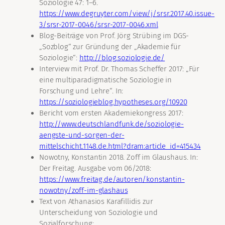
Soziologie 47: 1–6.
https://www.degruyter.com/view/j/srsr.2017.40.issue-
3/srsr-2017-0046/srsr-2017-0046.xml
Blog-Beiträge von Prof. Jörg Strübing im DGS-
„Sozblog“ zur Gründung der „Akademie für
Soziologie“:
http://blog.soziologie.de/
Interview mit Prof. Dr. Thomas Scheffer 2017: „Für
eine multiparadigmatische Soziologie in
Forschung und Lehre“. In:
https://soziologieblog.hypotheses.org/10920
Bericht vom ersten Akademiekongress 2017:
http://www.deutschlandfunk.de/soziologie-
aengste-und-sorgen-der-
mittelschicht.1148.de.html?dram:article_id=415434
Nowotny, Konstantin 2018. Zoff im Glaushaus. In:
Der Freitag. Ausgabe vom 06/2018:
https://www.freitag.de/autoren/konstantin-
nowotny/zoff-im-glashaus
Text von Athanasios Karafillidis zur
Unterscheidung von Soziologie und
Sozialforschung: