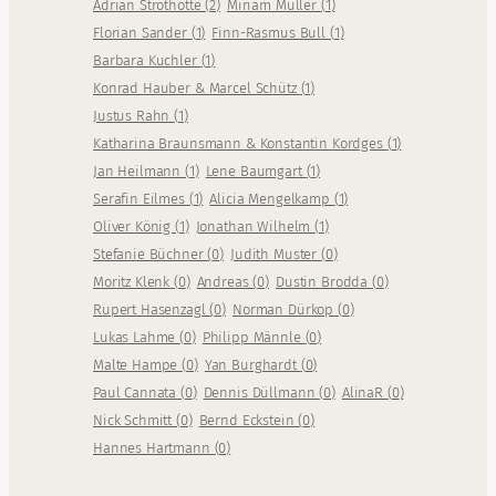
Adrian Strothotte
(
2
)
Miriam Müller
(
1
)
Florian Sander
(
1
)
Finn-Rasmus Bull
(
1
)
Barbara Kuchler
(
1
)
Konrad Hauber & Marcel Schütz
(
1
)
Justus Rahn
(
1
)
Katharina Braunsmann & Konstantin Kordges
(
1
)
Jan Heilmann
(
1
)
Lene Baumgart
(
1
)
Serafin Eilmes
(
1
)
Alicia Mengelkamp
(
1
)
Oliver König
(
1
)
Jonathan Wilhelm
(
1
)
Stefanie Büchner
(
0
)
Judith Muster
(
0
)
Moritz Klenk
(
0
)
Andreas
(
0
)
Dustin Brodda
(
0
)
Rupert Hasenzagl
(
0
)
Norman Dürkop
(
0
)
Lukas Lahme
(
0
)
Philipp Männle
(
0
)
Malte Hampe
(
0
)
Yan Burghardt
(
0
)
Paul Cannata
(
0
)
Dennis Düllmann
(
0
)
AlinaR
(
0
)
Nick Schmitt
(
0
)
Bernd Eckstein
(
0
)
Hannes Hartmann
(
0
)