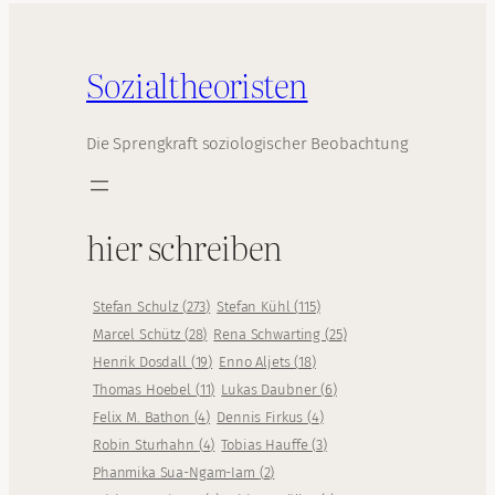
Sozialtheoristen
Die Sprengkraft soziologischer Beobachtung
hier schreiben
Stefan Schulz
(
273
)
Stefan Kühl
(
115
)
Marcel Schütz
(
28
)
Rena Schwarting
(
25
)
Henrik Dosdall
(
19
)
Enno Aljets
(
18
)
Thomas Hoebel
(
11
)
Lukas Daubner
(
6
)
Felix M. Bathon
(
4
)
Dennis Firkus
(
4
)
Robin Sturhahn
(
4
)
Tobias Hauffe
(
3
)
Phanmika Sua-Ngam-Iam
(
2
)