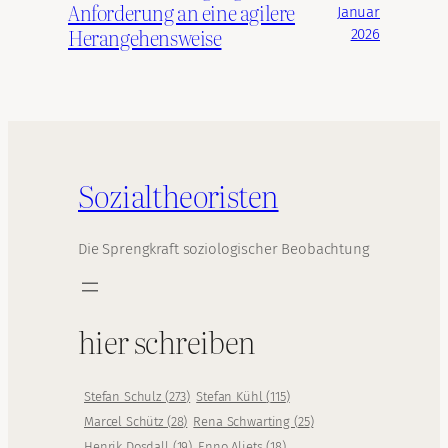
Anforderung an eine agilere
Januar
Herangehensweise
2026
Sozialtheoristen
Die Sprengkraft soziologischer Beobachtung
hier schreiben
Stefan Schulz
(
273
)
Stefan Kühl
(
115
)
Marcel Schütz
(
28
)
Rena Schwarting
(
25
)
Henrik Dosdall
(
19
)
Enno Aljets
(
18
)