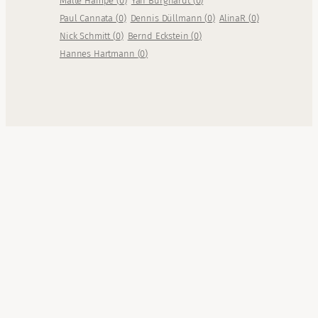
Malte Hampe
(
0
)
Yan Burghardt
(
0
)
Paul Cannata
(
0
)
Dennis Düllmann
(
0
)
AlinaR
(
0
)
Nick Schmitt
(
0
)
Bernd Eckstein
(
0
)
Hannes Hartmann
(
0
)