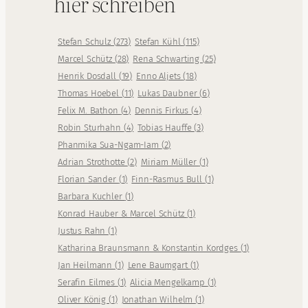
hier schreiben
Stefan Schulz
(
273
)
Stefan Kühl
(
115
)
Marcel Schütz
(
28
)
Rena Schwarting
(
25
)
Henrik Dosdall
(
19
)
Enno Aljets
(
18
)
Thomas Hoebel
(
11
)
Lukas Daubner
(
6
)
Felix M. Bathon
(
4
)
Dennis Firkus
(
4
)
Robin Sturhahn
(
4
)
Tobias Hauffe
(
3
)
Phanmika Sua-Ngam-Iam
(
2
)
Adrian Strothotte
(
2
)
Miriam Müller
(
1
)
Florian Sander
(
1
)
Finn-Rasmus Bull
(
1
)
Barbara Kuchler
(
1
)
Konrad Hauber & Marcel Schütz
(
1
)
Justus Rahn
(
1
)
Katharina Braunsmann & Konstantin Kordges
(
1
)
Jan Heilmann
(
1
)
Lene Baumgart
(
1
)
Serafin Eilmes
(
1
)
Alicia Mengelkamp
(
1
)
Oliver König
(
1
)
Jonathan Wilhelm
(
1
)