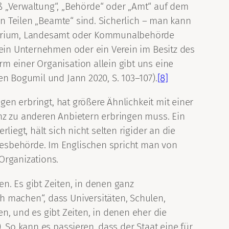
„Verwaltung“, „Behörde“ oder „Amt“ auf dem
en Teilen „Beamte“ sind. Sicherlich – man kann
isterium, Landesamt oder Kommunalbehörde
 ein Unternehmen oder ein Verein im Besitz des
m einer Organisation allein gibt uns eine
en Bogumil und Jann 2020, S. 103–107).
[8]
gen erbringt, hat größere Ähnlichkeit mit einer
nz zu anderen Anbietern erbringen muss. Ein
iegt, hält sich nicht selten rigider an die
desbehörde. Im Englischen spricht man von
rganizations.
n. Es gibt Zeiten, in denen ganz
h machen“, dass Universitäten, Schulen,
 und es gibt Zeiten, in denen eher die
 So kann es passieren, dass der Staat eine für