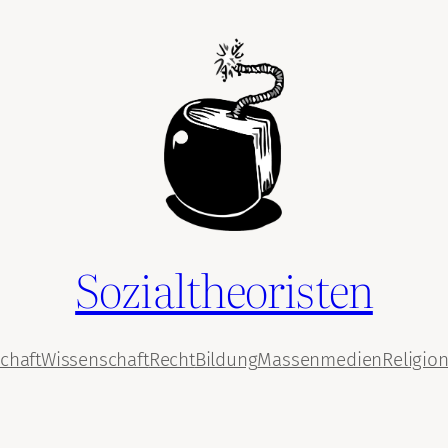
Sozialtheoristen
chaft
Wissenschaft
Recht
Bildung
Massenmedien
Religio