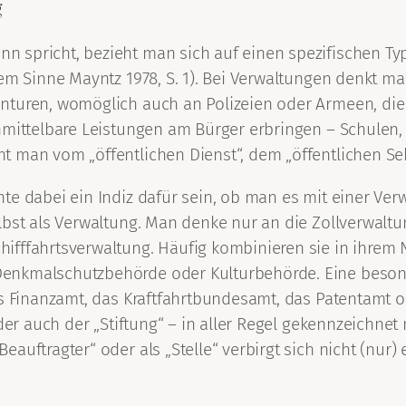
g
 spricht, bezieht man sich auf einen spezifischen Typ
em Sinne Mayntz 1978, S. 1). Bei Verwaltungen denkt ma
nturen, womöglich auch an Polizeien oder Armeen, die
nmittelbare Leistungen am Bürger erbringen – Schulen,
 man vom „öffentlichen Dienst“, dem „öffentlichen Sekt
e dabei ein Indiz dafür sein, ob man es mit einer Verw
lbst als Verwaltung. Man denke nur an die Zollverwal
ifffahrtsverwaltung. Häufig kombinieren sie in ihrem
enkmalschutzbehörde oder Kulturbehörde. Eine besonde
as Finanzamt, das Kraftfahrtbundesamt, das Patentamt 
der auch der „Stiftung“ – in aller Regel gekennzeichnet
auftragter“ oder als „Stelle“ verbirgt sich nicht (nur