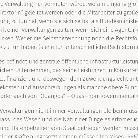
 Verwaltung nur vermuten würde, wo am Eingang groß 
irektorin“ geleitet werden oder die Mitarbeiter zu groß
tung zu tun hat, wenn sie sich selbst als Bundesmin
mit einer Verwaltungen zu tun, wenn sich eine Agentur,
ckelt. Weder die Selbstbezeichnung noch die Rechtsfor
ng zu tun haben (siehe für unterschiedliche Rechtsform
 befindet und zentrale öffentliche Infrastrukturleistun
dlichen Unternehmen, das seine Leistungen in Konkurre
ttel finanziert und deswegen dem Zuwendungsrecht unterl
eisekosten und Ausschreibungen als manche obere Bun
 oder auch von „Quangos“ – Quasi-non-governmental O
s Verwaltungen nicht immer Verwaltungen bleiben müsse
ass „das Wesen und die Natur der Dinge es erforderlic
nd Hafenbetreiber vom Staat betrieben werden müssen,
el der Kräfte ausgesetzt werden müssen (so Mises 1996).