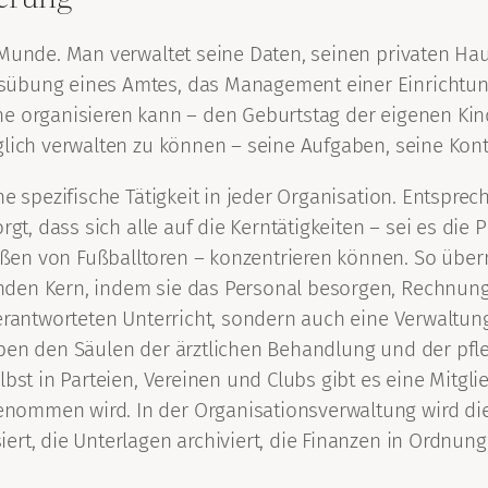
 Munde. Man verwaltet seine Daten, seinen privaten Ha
usübung eines Amtes, das Management einer Einrichtu
he organisieren kann – den Geburtstag der eigenen Ki
glich verwalten zu können – seine Aufgaben, seine Kon
ne spezifische Tätigkeit in jeder Organisation. Entspre
rgt, dass sich alle auf die Kerntätigkeiten – sei es die
eßen von Fußballtoren – konzentrieren können. So üb
den Kern, indem sie das Personal besorgen, Rechnunge
erantworteten Unterricht, sondern auch eine Verwaltung
eben den Säulen der ärztlichen Behandlung und der pfl
lbst in Parteien, Vereinen und Clubs gibt es eine Mitg
nommen wird. In der Organisationsverwaltung wird di
ert, die Unterlagen archiviert, die Finanzen in Ordnun