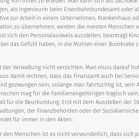
altung von Innen zu erleben. Man kann sich als Sachbe
angen, als Ingenieurin beim Eisenbahnbundesamt oder a
native zur Arbeit in einem Unternehmen, Krankenhaus oder
nisation zu übernehmen, werden die meisten Menschen 
sst sich den Personalausweis ausstellen, beantragt Kin
abei das Gefühl haben, in die Mühlen einer Bürokratie
der Verwaltung nicht verzichten. Man muss darauf hoff
uss damit rechnen, dass das Finanzamt auch bei Senio
ird gezwungen sein, solange man fahrtüchtig ist, sein 
schen mag für die Familienangehörigen tragisch sein, 
Fall für die Beurkundung. Erst mit dem Ausstellen der
tungen, der Finanzbehörden oder der Sozialversicher
det für immer in den Akten.
den Menschen ist es nicht verwunderlich, dass sich pa