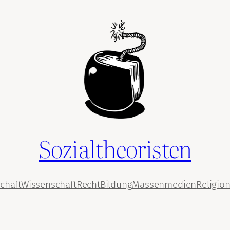
Sozialtheoristen
chaft
Wissenschaft
Recht
Bildung
Massenmedien
Religio