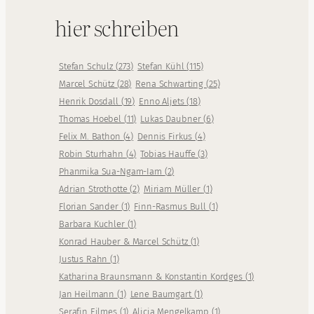
hier schreiben
Stefan Schulz
(
273
)
Stefan Kühl
(
115
)
Marcel Schütz
(
28
)
Rena Schwarting
(
25
)
Henrik Dosdall
(
19
)
Enno Aljets
(
18
)
Thomas Hoebel
(
11
)
Lukas Daubner
(
6
)
Felix M. Bathon
(
4
)
Dennis Firkus
(
4
)
Robin Sturhahn
(
4
)
Tobias Hauffe
(
3
)
Phanmika Sua-Ngam-Iam
(
2
)
Adrian Strothotte
(
2
)
Miriam Müller
(
1
)
Florian Sander
(
1
)
Finn-Rasmus Bull
(
1
)
Barbara Kuchler
(
1
)
Konrad Hauber & Marcel Schütz
(
1
)
Justus Rahn
(
1
)
Katharina Braunsmann & Konstantin Kordges
(
1
)
Jan Heilmann
(
1
)
Lene Baumgart
(
1
)
Serafin Eilmes
(
1
)
Alicia Mengelkamp
(
1
)