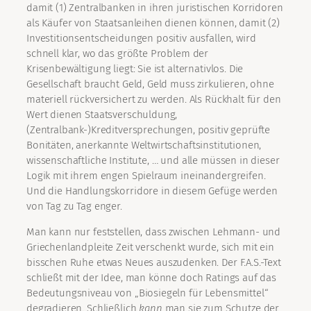
damit (1) Zentralbanken in ihren juristischen Korridoren
als Käufer von Staatsanleihen dienen können, damit (2)
Investitionsentscheidungen positiv ausfallen, wird
schnell klar, wo das größte Problem der
Krisenbewältigung liegt: Sie ist alternativlos. Die
Gesellschaft braucht Geld, Geld muss zirkulieren, ohne
materiell rückversichert zu werden. Als Rückhalt für den
Wert dienen Staatsverschuldung,
(Zentralbank-)Kreditversprechungen, positiv geprüfte
Bonitäten, anerkannte Weltwirtschaftsinstitutionen,
wissenschaftliche Institute, … und alle müssen in dieser
Logik mit ihrem engen Spielraum ineinandergreifen.
Und die Handlungskorridore in diesem Gefüge werden
von Tag zu Tag enger.
Man kann nur feststellen, dass zwischen Lehmann- und
Griechenlandpleite Zeit verschenkt wurde, sich mit ein
bisschen Ruhe etwas Neues auszudenken. Der F.A.S.-Text
schließt mit der Idee, man könne doch Ratings auf das
Bedeutungsniveau von „Biosiegeln für Lebensmittel“
degradieren. Schließlich
kann
man sie zum Schutze der