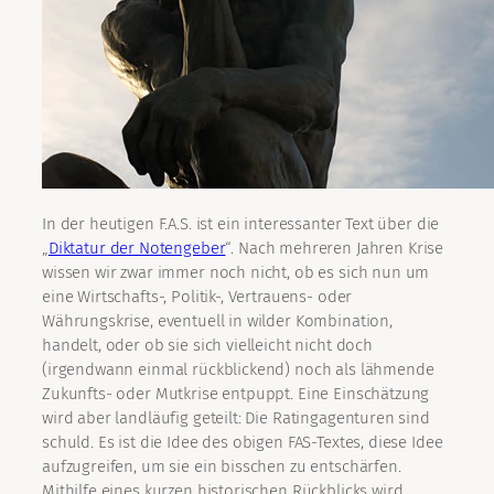
In der heutigen F.A.S. ist ein interessanter Text über die
„
Diktatur der Notengeber
“. Nach mehreren Jahren Krise
wissen wir zwar immer noch nicht, ob es sich nun um
eine Wirtschafts-, Politik-, Vertrauens- oder
Währungskrise, eventuell in wilder Kombination,
handelt, oder ob sie sich vielleicht nicht doch
(irgendwann einmal rückblickend) noch als lähmende
Zukunfts- oder Mutkrise entpuppt. Eine Einschätzung
wird aber landläufig geteilt: Die Ratingagenturen sind
schuld. Es ist die Idee des obigen FAS-Textes, diese Idee
aufzugreifen, um sie ein bisschen zu entschärfen.
Mithilfe eines kurzen historischen Rückblicks wird