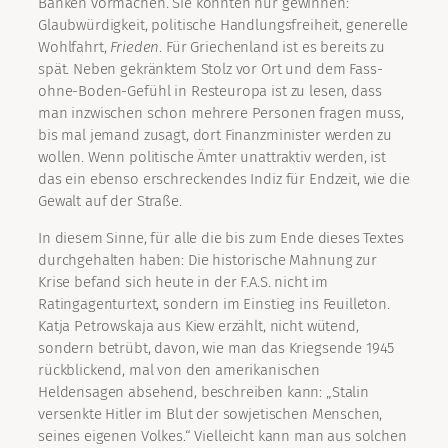
Banken vormachen. Sie könnten nur gewinnen:
Glaubwürdigkeit, politische Handlungsfreiheit, generelle
Wohlfahrt,
Frieden
. Für Griechenland ist es bereits zu
spät. Neben gekränktem Stolz vor Ort und dem Fass-
ohne-Boden-Gefühl in Resteuropa ist zu lesen, dass
man inzwischen schon mehrere Personen fragen muss,
bis mal jemand zusagt, dort Finanzminister werden zu
wollen. Wenn politische Ämter unattraktiv werden, ist
das ein ebenso erschreckendes Indiz für Endzeit, wie die
Gewalt auf der Straße.
In diesem Sinne, für alle die bis zum Ende dieses Textes
durchgehalten haben: Die historische Mahnung zur
Krise befand sich heute in der F.A.S. nicht im
Ratingagenturtext, sondern im Einstieg ins Feuilleton.
Katja Petrowskaja aus Kiew erzählt, nicht wütend,
sondern betrübt, davon, wie man das Kriegsende 1945
rückblickend, mal von den amerikanischen
Heldensagen absehend, beschreiben kann: „Stalin
versenkte Hitler im Blut der sowjetischen Menschen,
seines eigenen Volkes.“ Vielleicht kann man aus solchen