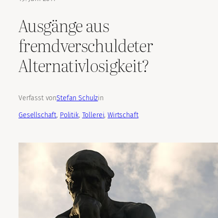
Ausgänge aus
fremdverschuldeter
Alternativlosigkeit?
Verfasst von
Stefan Schulz
in
Gesellschaft
, 
Politik
, 
Tollerei
, 
Wirtschaft