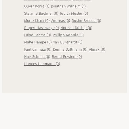
Oliver König
(
1
)
Jonathan Wilhelm
(
1
)
Stefanie Büchner
(
0
)
Judith Muster
(
0
)
Moritz Klenk
(
0
)
Andreas
(
0
)
Dustin Brodda
(
0
)
Rupert Hasenzagl
(
0
)
Norman Dürkop
(
0
)
Lukas Lahme
(
0
)
Philipp Männle
(
0
)
Malte Hampe
(
0
)
Yan Burghardt
(
0
)
Paul Cannata
(
0
)
Dennis Düllmann
(
0
)
AlinaR
(
0
)
Nick Schmitt
(
0
)
Bernd Eckstein
(
0
)
Hannes Hartmann
(
0
)