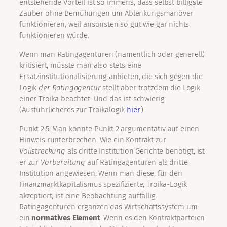
entstehende Vorteil ist so immens, dass selbst billigste
Zauber ohne Bemühungen um Ablenkungsmanöver
funktionieren, weil ansonsten so gut wie gar nichts
funktionieren würde.
Wenn man Ratingagenturen (namentlich oder generell)
kritisiert, müsste man also stets eine
Ersatzinstitutionalisierung anbieten, die sich gegen die
Logik
der Ratingagentur
stellt aber trotzdem die Logik
einer Troika beachtet. Und das ist schwierig.
(Ausführlicheres zur Troikalogik
hier
.)
Punkt 2,5: Man könnte Punkt 2 argumentativ auf einen
Hinweis runterbrechen: Wie ein Kontrakt zur
Vollstreckung
als dritte Institution Gerichte benötigt, ist
er zur
Vorbereitung
auf Ratingagenturen als dritte
Institution angewiesen. Wenn man diese, für den
Finanzmarktkapitalismus spezifizierte, Troika-Logik
akzeptiert, ist eine Beobachtung auffällig:
Ratingagenturen ergänzen das Wirtschaftssystem um
ein
normatives Element
. Wenn es den Kontraktparteien