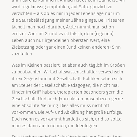
um Haare zu kümmern. Ähnlich ist es beim Zahnarzt. Mir
wird regelmässig empfohlen, auf Säfte gänzlich zu
verzichten – als ob es mir in jeder Lebenslage nur um
die Säurebelästigung meiner Zähne ginge. Bei Friseuren
lächelt man noch darüber, Ärzte nimmt man schon
ernster. Aber im Grund es ist falsch, dem (eigenen)
Leben auch nur irgendeinen obersten Wert, eine
Zielsetzung oder gar einen (und keinen anderen) Sinn
zuzuteilen.
Was im Kleinen passiert, ist aber auch täglich im Großen
zu beobachten. Wirtschaftswissenschaftler verwechseln
ihren Gegenstand mit Gesellschaft. Politiker sehen sich
am Steuer der Gesellschaft. Pädagogen, die nicht mal
Kinder im Griff haben, therapierten besonders gern die
Gesellschaft. Und auch Journalisten präsentieren gerne
eine absolute Meinung. Dies alles muss nicht oft
vorkommen. Die Auf- und Abklärung hat große Erfolge.
Doch wenn es vorkommt handelt es sich, und so sollte
man es dann auch nennen, um Ideologien.