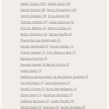
Stefan Schulz
(
273
)
Stefan Kühl
(
115
)
Marcel Schütz
(
28
)
Rena Schwarting
(
25
)
Henrik Dosdall
(
19
)
Enno Aljets
(
18
)
Thomas Hoebel
(
11
)
Lukas Daubner
(
6
)
Felix M. Bathon
(
4
)
Dennis Firkus
(
4
)
Robin Sturhahn
(
4
)
Tobias Hauffe
(
3
)
Phanmika Sua-Ngam-Iam
(
2
)
Adrian Strothotte
(
2
)
Miriam Müller
(
1
)
Florian Sander
(
1
)
Finn-Rasmus Bull
(
1
)
Barbara Kuchler
(
1
)
Konrad Hauber & Marcel Schütz
(
1
)
Justus Rahn
(
1
)
Katharina Braunsmann & Konstantin Kordges
(
1
)
Jan Heilmann
(
1
)
Lene Baumgart
(
1
)
Serafin Eilmes
(
1
)
Alicia Mengelkamp
(
1
)
Oliver König
(
1
)
Jonathan Wilhelm
(
1
)
Stefanie Büchner
(
0
)
Judith Muster
(
0
)
Moritz Klenk
(
0
)
Andreas
(
0
)
Dustin Brodda
(
0
)