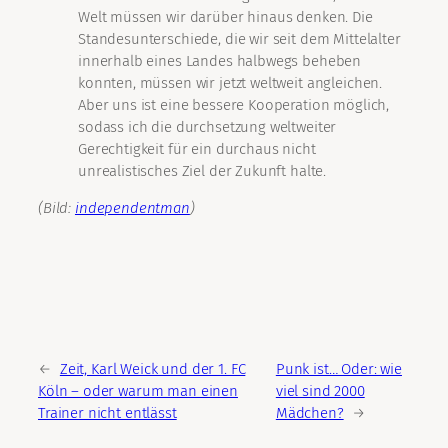
Welt müssen wir darüber hinaus denken. Die
Standesunterschiede, die wir seit dem Mittelalter
innerhalb eines Landes halbwegs beheben
konnten, müssen wir jetzt weltweit angleichen.
Aber uns ist eine bessere Kooperation möglich,
sodass ich die durchsetzung weltweiter
Gerechtigkeit für ein durchaus nicht
unrealistisches Ziel der Zukunft halte.
(Bild:
independentman
)
←
Zeit, Karl Weick und der 1. FC
Punk ist… Oder: wie
Köln – oder warum man einen
viel sind 2000
Trainer nicht entlässt
Mädchen?
→