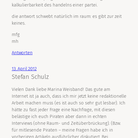
kalkulierbarkeit des handelns einer partei.
die antwort schwebt natürlich im raum: es gibt zur zeit
keines.
mfg
mh
Antworten
13. April 2012
Stefan Schulz
Vielen Dank liebe Marina Weisband! Das gute am
Internet ist ja auch, dass ich mir jetzt keine redaktionelle
Arbeit machen muss (es ist auch so sehr gut lesbar). Ich
hätte zu fast jeder Frage eine Nachfrage, mit diesen
belästige ich euch Piraten aber dann in echten
Interviews (ohne Raum- und Zeitüberbrückung). (Bzw.
für mitlesende Piraten – meine Fragen habe ich in
vorherigen Artikeln ausführlicher diskutiert. Bei