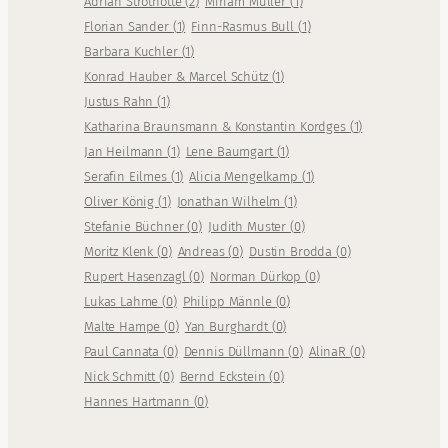
Adrian Strothotte
(
2
)
Miriam Müller
(
1
)
Florian Sander
(
1
)
Finn-Rasmus Bull
(
1
)
Barbara Kuchler
(
1
)
Konrad Hauber & Marcel Schütz
(
1
)
Justus Rahn
(
1
)
Katharina Braunsmann & Konstantin Kordges
(
1
)
Jan Heilmann
(
1
)
Lene Baumgart
(
1
)
Serafin Eilmes
(
1
)
Alicia Mengelkamp
(
1
)
Oliver König
(
1
)
Jonathan Wilhelm
(
1
)
Stefanie Büchner
(
0
)
Judith Muster
(
0
)
Moritz Klenk
(
0
)
Andreas
(
0
)
Dustin Brodda
(
0
)
Rupert Hasenzagl
(
0
)
Norman Dürkop
(
0
)
Lukas Lahme
(
0
)
Philipp Männle
(
0
)
Malte Hampe
(
0
)
Yan Burghardt
(
0
)
Paul Cannata
(
0
)
Dennis Düllmann
(
0
)
AlinaR
(
0
)
Nick Schmitt
(
0
)
Bernd Eckstein
(
0
)
Hannes Hartmann
(
0
)