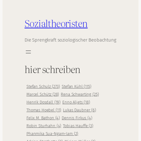
Sozialtheoristen
Die Sprengkraft soziologischer Beobachtung
hier schreiben
Stefan Schulz
(
273
)
Stefan Kühl
(
115
)
Marcel Schütz
(
28
)
Rena Schwarting
(
25
)
Henrik Dosdall
(
19
)
Enno Aljets
(
18
)
Thomas Hoebel
(
11
)
Lukas Daubner
(
6
)
Felix M. Bathon
(
4
)
Dennis Firkus
(
4
)
Robin Sturhahn
(
4
)
Tobias Hauffe
(
3
)
Phanmika Sua-Ngam-Iam
(
2
)