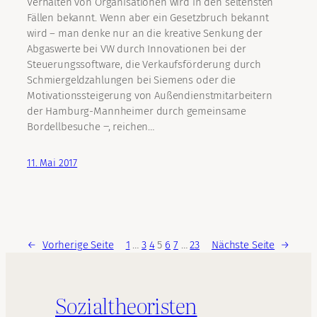
Verhalten von Organisationen wird in den seltensten
Fällen bekannt. Wenn aber ein Gesetzbruch bekannt
wird – man denke nur an die kreative Senkung der
Abgaswerte bei VW durch Innovationen bei der
Steuerungssoftware, die Verkaufsförderung durch
Schmiergeldzahlungen bei Siemens oder die
Motivationssteigerung von Außendienstmitarbeitern
der Hamburg-Mannheimer durch gemeinsame
Bordellbesuche ‒, reichen…
11. Mai 2017
←
Vorherige Seite
1
…
3
4
5
6
7
…
23
Nächste Seite
→
Sozialtheoristen