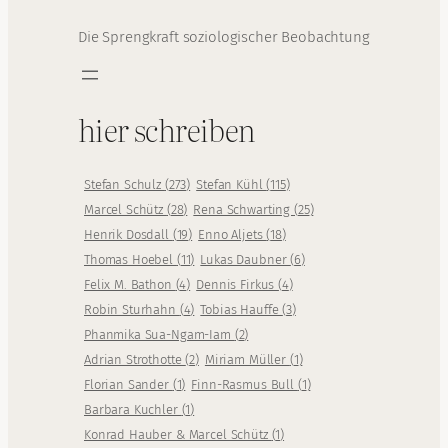
Die Sprengkraft soziologischer Beobachtung
hier schreiben
Stefan Schulz
(
273
)
Stefan Kühl
(
115
)
Marcel Schütz
(
28
)
Rena Schwarting
(
25
)
Henrik Dosdall
(
19
)
Enno Aljets
(
18
)
Thomas Hoebel
(
11
)
Lukas Daubner
(
6
)
Felix M. Bathon
(
4
)
Dennis Firkus
(
4
)
Robin Sturhahn
(
4
)
Tobias Hauffe
(
3
)
Phanmika Sua-Ngam-Iam
(
2
)
Adrian Strothotte
(
2
)
Miriam Müller
(
1
)
Florian Sander
(
1
)
Finn-Rasmus Bull
(
1
)
Barbara Kuchler
(
1
)
Konrad Hauber & Marcel Schütz
(
1
)