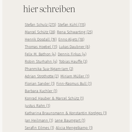
hier schreiben
Stefan Schulz
(
273
)
Stefan Kühl
(
115
)
Marcel Schütz
(
28
)
Rena Schwarting
(
25
)
Henrik Dosdall
(
19
)
Enno Aljets
(
18
)
Thomas Hoebel
(
11
)
Lukas Daubner
(
6
)
Felix M. Bathon
(
4
)
Dennis Firkus
(
4
)
Robin Sturhahn
(
4
)
Tobias Hauffe
(
3
)
Phanmika Sua-Ngam-Iam
(
2
)
Adrian Strothotte
(
2
)
Miriam Müller
(
1
)
Florian Sander
(
1
)
Finn-Rasmus Bull
(
1
)
Barbara Kuchler
(
1
)
Konrad Hauber & Marcel Schütz
(
1
)
Justus Rahn
(
1
)
Katharina Braunsmann & Konstantin Kordges
(
1
)
Jan Heilmann
(
1
)
Lene Baumgart
(
1
)
Serafin Eilmes
(
1
)
Alicia Mengelkamp
(
1
)