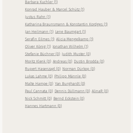
Barbara Kuchler
(
1
)
Konrad Hauber & Marcel Schütz
(
1
)
Justus Rahn
(
1
)
Katharina Braunsmann & Konstantin Kordges
(
1
)
Jan Heilmann
(
1
)
Lene Baumgart
(
1
)
Serafin Eilmes
(
1
)
Alicia Mengelkamp
(
1
)
Oliver König
(
1
)
Jonathan Wilhelm
(
1
)
Stefanie Büchner
(
0
)
Judith Muster
(
0
)
Moritz Klenk
(
0
)
Andreas
(
0
)
Dustin Brodda
(
0
)
Rupert Hasenzagl
(
0
)
Norman Dürkop
(
0
)
Lukas Lahme
(
0
)
Philipp Männle
(
0
)
Malte Hampe
(
0
)
Yan Burghardt
(
0
)
Paul Cannata
(
0
)
Dennis Düllmann
(
0
)
AlinaR
(
0
)
Nick Schmitt
(
0
)
Bernd Eckstein
(
0
)
Hannes Hartmann
(
0
)