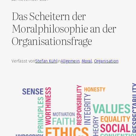
Das Scheitern der
Moralphilosophie an der
Organisationsfrage
Verfasst von
Stefan Kühl
in
Allgemein
, 
Moral
, 
Organisation