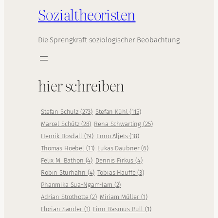
Sozialtheoristen
Die Sprengkraft soziologischer Beobachtung
hier schreiben
Stefan Schulz
(
273
)
Stefan Kühl
(
115
)
Marcel Schütz
(
28
)
Rena Schwarting
(
25
)
Henrik Dosdall
(
19
)
Enno Aljets
(
18
)
Thomas Hoebel
(
11
)
Lukas Daubner
(
6
)
Felix M. Bathon
(
4
)
Dennis Firkus
(
4
)
Robin Sturhahn
(
4
)
Tobias Hauffe
(
3
)
Phanmika Sua-Ngam-Iam
(
2
)
Adrian Strothotte
(
2
)
Miriam Müller
(
1
)
Florian Sander
(
1
)
Finn-Rasmus Bull
(
1
)