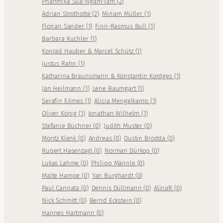
Phanmika Sua-Ngam-Iam
(
2
)
Adrian Strothotte
(
2
)
Miriam Müller
(
1
)
Florian Sander
(
1
)
Finn-Rasmus Bull
(
1
)
Barbara Kuchler
(
1
)
Konrad Hauber & Marcel Schütz
(
1
)
Justus Rahn
(
1
)
Katharina Braunsmann & Konstantin Kordges
(
1
)
Jan Heilmann
(
1
)
Lene Baumgart
(
1
)
Serafin Eilmes
(
1
)
Alicia Mengelkamp
(
1
)
Oliver König
(
1
)
Jonathan Wilhelm
(
1
)
Stefanie Büchner
(
0
)
Judith Muster
(
0
)
Moritz Klenk
(
0
)
Andreas
(
0
)
Dustin Brodda
(
0
)
Rupert Hasenzagl
(
0
)
Norman Dürkop
(
0
)
Lukas Lahme
(
0
)
Philipp Männle
(
0
)
Malte Hampe
(
0
)
Yan Burghardt
(
0
)
Paul Cannata
(
0
)
Dennis Düllmann
(
0
)
AlinaR
(
0
)
Nick Schmitt
(
0
)
Bernd Eckstein
(
0
)
Hannes Hartmann
(
0
)