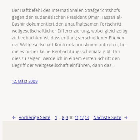
Der Haftbefehl des Internationalen Strafgerichtshofs
gegen den sudanesischen Präsident Omar Hassan al-
Bashir dokumentiert den unaufhaltsamen Fortschritt
weltgesellschaftlicher Differenzierung, wobei gleichzeitig
zu beobachten ist, dass entlang verschiedener Ebenen
der Weltgesellschaft Konfrontationslinien auftreten, für
die es bisher keine Beobachtungsschemata gibt. Um
dies zu zeigen, werde ich in einem ersten Schritt den
Begriff der Weltgesellschaft einführen, dann das…
12. März 2009
←
Vorherige Seite
1
…
8
9
10
11
12
13
Nächste Seite
→