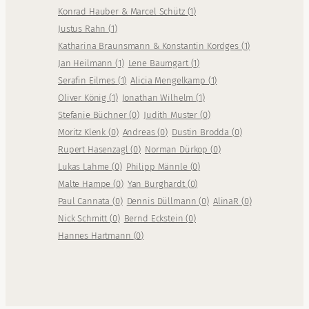
Konrad Hauber & Marcel Schütz
(
1
)
Justus Rahn
(
1
)
Katharina Braunsmann & Konstantin Kordges
(
1
)
Jan Heilmann
(
1
)
Lene Baumgart
(
1
)
Serafin Eilmes
(
1
)
Alicia Mengelkamp
(
1
)
Oliver König
(
1
)
Jonathan Wilhelm
(
1
)
Stefanie Büchner
(
0
)
Judith Muster
(
0
)
Moritz Klenk
(
0
)
Andreas
(
0
)
Dustin Brodda
(
0
)
Rupert Hasenzagl
(
0
)
Norman Dürkop
(
0
)
Lukas Lahme
(
0
)
Philipp Männle
(
0
)
Malte Hampe
(
0
)
Yan Burghardt
(
0
)
Paul Cannata
(
0
)
Dennis Düllmann
(
0
)
AlinaR
(
0
)
Nick Schmitt
(
0
)
Bernd Eckstein
(
0
)
Hannes Hartmann
(
0
)