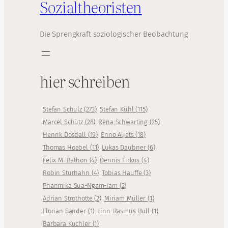
Sozialtheoristen
Die Sprengkraft soziologischer Beobachtung
hier schreiben
Stefan Schulz
(
273
)
Stefan Kühl
(
115
)
Marcel Schütz
(
28
)
Rena Schwarting
(
25
)
Henrik Dosdall
(
19
)
Enno Aljets
(
18
)
Thomas Hoebel
(
11
)
Lukas Daubner
(
6
)
Felix M. Bathon
(
4
)
Dennis Firkus
(
4
)
Robin Sturhahn
(
4
)
Tobias Hauffe
(
3
)
Phanmika Sua-Ngam-Iam
(
2
)
Adrian Strothotte
(
2
)
Miriam Müller
(
1
)
Florian Sander
(
1
)
Finn-Rasmus Bull
(
1
)
Barbara Kuchler
(
1
)