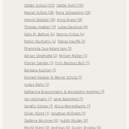
Stefan Schulz
(
273
)
Stefan Kühl
(
115
)
Marcel Schütz
(
28
)
Rena Schwarting
(
25
)
Henrik Dosdall
(
19
)
Enno Aljets
(
18
)
Thomas Hoebel
(
11
)
Lukas Daubner
(
6
)
Felix M. Bathon
(
4
)
Dennis Firkus
(
4
)
Robin Sturhahn
(
4
)
Tobias Hauffe
(
3
)
Phanmika Sua-Ngam-Iam
(
2
)
Adrian Strothotte
(
2
)
Miriam Müller
(
1
)
Florian Sander
(
1
)
Finn-Rasmus Bull
(
1
)
Barbara Kuchler
(
1
)
Konrad Hauber & Marcel Schütz
(
1
)
Justus Rahn
(
1
)
Katharina Braunsmann & Konstantin Kordges
(
1
)
Jan Heilmann
(
1
)
Lene Baumgart
(
1
)
Serafin Eilmes
(
1
)
Alicia Mengelkamp
(
1
)
Oliver König
(
1
)
Jonathan Wilhelm
(
1
)
Stefanie Büchner
(
0
)
Judith Muster
(
0
)
Moritz Klenk
(
0
)
Andreas
(
0
)
Dustin Brodda
(
0
)