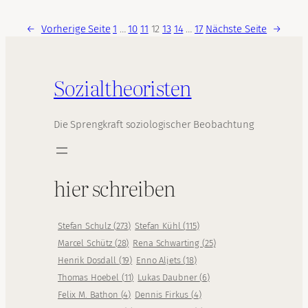
←
Vorherige Seite
1
…
10
11
12
13
14
…
17
Nächste Seite
→
Sozialtheoristen
Die Sprengkraft soziologischer Beobachtung
hier schreiben
Stefan Schulz
(
273
)
Stefan Kühl
(
115
)
Marcel Schütz
(
28
)
Rena Schwarting
(
25
)
Henrik Dosdall
(
19
)
Enno Aljets
(
18
)
Thomas Hoebel
(
11
)
Lukas Daubner
(
6
)
Felix M. Bathon
(
4
)
Dennis Firkus
(
4
)