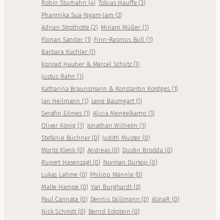
Robin Sturhahn
(
4
)
Tobias Hauffe
(
3
)
Phanmika Sua-Ngam-Iam
(
2
)
Adrian Strothotte
(
2
)
Miriam Müller
(
1
)
Florian Sander
(
1
)
Finn-Rasmus Bull
(
1
)
Barbara Kuchler
(
1
)
Konrad Hauber & Marcel Schütz
(
1
)
Justus Rahn
(
1
)
Katharina Braunsmann & Konstantin Kordges
(
1
)
Jan Heilmann
(
1
)
Lene Baumgart
(
1
)
Serafin Eilmes
(
1
)
Alicia Mengelkamp
(
1
)
Oliver König
(
1
)
Jonathan Wilhelm
(
1
)
Stefanie Büchner
(
0
)
Judith Muster
(
0
)
Moritz Klenk
(
0
)
Andreas
(
0
)
Dustin Brodda
(
0
)
Rupert Hasenzagl
(
0
)
Norman Dürkop
(
0
)
Lukas Lahme
(
0
)
Philipp Männle
(
0
)
Malte Hampe
(
0
)
Yan Burghardt
(
0
)
Paul Cannata
(
0
)
Dennis Düllmann
(
0
)
AlinaR
(
0
)
Nick Schmitt
(
0
)
Bernd Eckstein
(
0
)